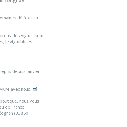
ac Leognan
semaines déjà, et au
érons : les vignes sont
s, le vignoble est
repris depuis janvier
 vivre avec nous.
 boutique, nous vous
au de France :
éognan (33850)