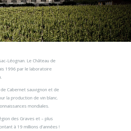
essac-Léognan. Le Château de
is 1996 par le laboratoire
.
s de Cabernet sauvignon et de
r la production de vin blanc.
connaissances mondiales.
région des Graves et – plus
ontant à 19 millions d’années !