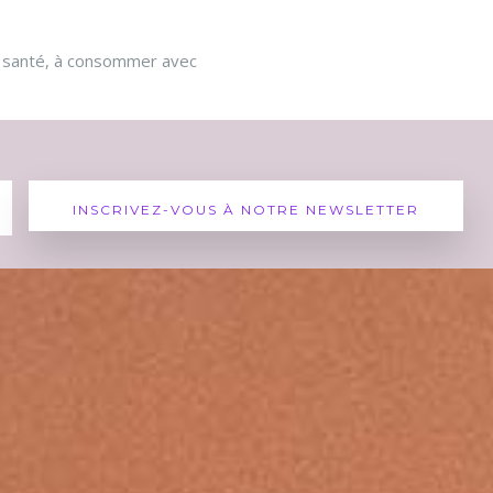
la santé, à consommer avec
1
+
teau de France Pessac
Voir sur Facebook
ac Leognan