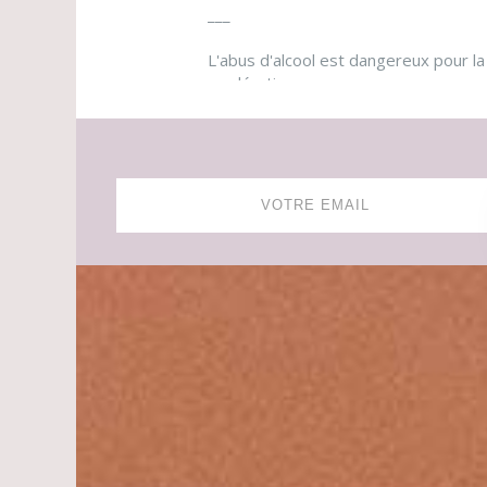
___
L'abus d'alcool est dangereux pour 
modération.
Photos de la publication de Cha
Leognan
1
Chateau de France Pess
6 days ago