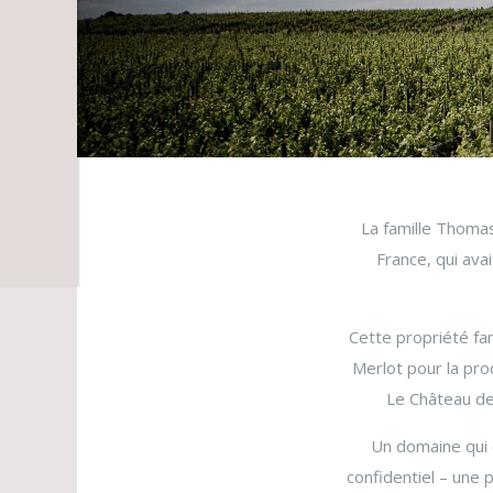
La famille Thomas
France, qui ava
Cette propriété fa
Merlot pour la pro
Le Château de
Un domaine qui d
confidentiel – une 