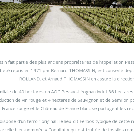
sin fait partie des plus anciens propriétaires de l’appellation P
it été repris en 1971 par Bernard THOMASSIN, est conseillé depu
ROLLAND, et Arnaud THOMASSIN en assure la direction
miliale de 40 hectares en AOC Pessac-Léognan inclut 36 hectare
duction de vin rouge et 4 hectares de Sauvignon et de Sémillon pou
 France rouge et le Château de France blanc se partagent les re
ispose d’un terroir original : le lieu-dit Ferbos typique de cette 
parcelle bien-nommée « Coquillat » qui est truffée de fossiles rem