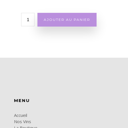
quantité
AJOUTER AU PANIER
de
Box
Collection
Grand
Château
MENU
Accueil
Nos Vins
La Boutique